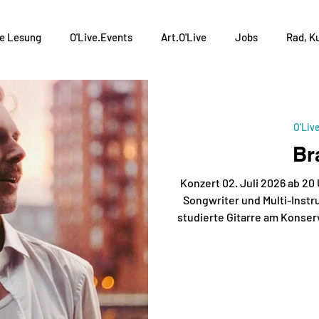
ve Lesung
O'Live.Events
Art.O'Live
Jobs
Rad, Ku
O'Liv
Br
Konzert 02. Juli 2026 ab 2
Songwriter und Multi-Instr
studierte Gitarre am Konser
mehr als 1200 Konzerte in ga
bis Portugal, von Paris b
Sizilien. Er trat auch auf g
und dem Melkweg in Amster
als Begleitmusiker in anderen