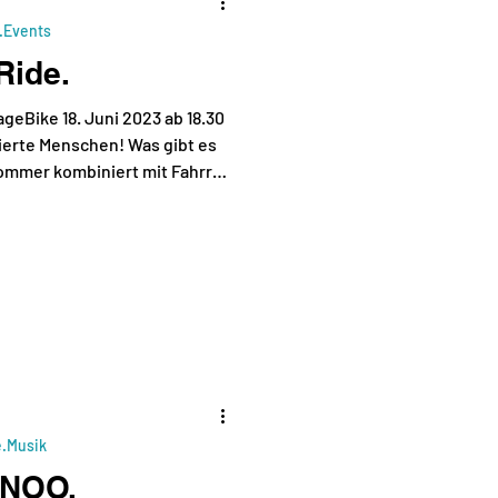
.Events
Ride.
geBike 18. Juni 2023 ab 18.30
ierte Menschen! Was gibt es
ommer kombiniert mit Fahrrad
 nun der 2. Bremer Afterwork
s mal eine kleine Runde in
stationen und kulinarischer
Olive Weinbar. Wir starten am
18.30 musikalisch an der
thalle) und fahren dann g
e.Musik
 NOO.