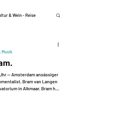
ltur & Wein - Reise
e.Musik
am.
0 Uhr — Amsterdam ansässiger
umentalist. Bram van Langen
vatorium in Alkmaar. Bram hat
nz Europa gegeben; von Island
is Berlin, von Schweden bis
roßen Bühnen wie dem Paradiso
dam auf. Außerdem spielt er
 Bands, zuletzt bei den Indie-