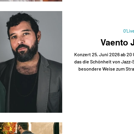
Songwritern The 
O'Liv
Vaento 
Konzert 25. Juni 2026 ab 20 
das die Schönheit von Jazz-
besondere Weise zum Strah
Larissa Senge (Deutscher Jaz
mit einer ausdrucksstarken
einer gefühlvollen Ballad
Nova. Gitarrist Álvaro Se
Brillanz mit emotionale
einfühlsame, kreative B