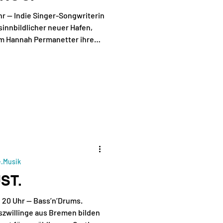
hr — Indie Singer-Songwriterin
 sinnbildlicher neuer Hafen,
em Hannah Permanetter ihrem
Mixen von Einflüssen
s und Ären frönen kann. So
 die Akustikgitarre wie Joni
itarre wie Kim Deal, setzt die
Franklin oder die Beach Boys
nem Synth-Bass wie ihre He
e.Musik
ST.
 20 Uhr — Bass’n’Drums.
zwillinge aus Bremen bilden