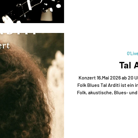
sie nun bereits mit ihre
studierte Jazzgesang an d
Bremen und veröffentlicht nu
St
O'Liv
Tal A
Konzert 16.Mai 2026 ab 20 U
Folk Blues Tal Arditi ist ein 
Folk, akustische, Blues- un
verbindet. Inspiriert von
Drake, wird seine Musik oft 
verglichen. Seine Stimm
besondere emotionale Tie
Angst, Leidenschaft und Hof
aus Los Angeles u