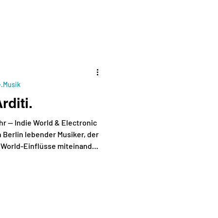
n Songs auf der Bühne. Sie
er Hochschule für Künste in
n Ende April 2026 ihre vierte
udi
e.Musik
rditi.
hr — Indie World & Electronic
in Berlin lebender Musiker, der
d World-Einflüsse miteinander
 James Blake, Beck und Nick
mit José González und Woodkid
e verleiht den Songs eine
fe, geprägt von Themen wie
fnung. Er erhielt Einladungen
nd zum Sydney Festi