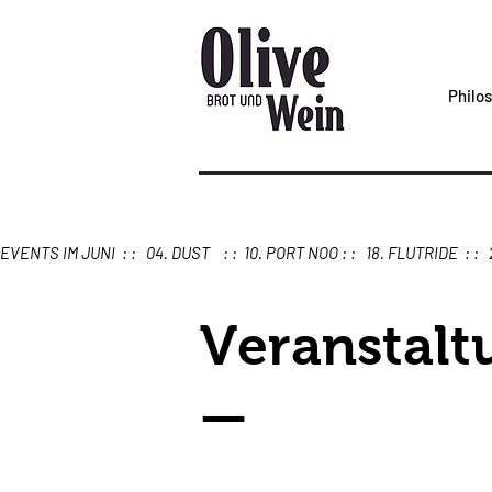
Philo
Veranstalt
—