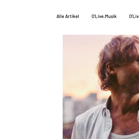
Alle Artikel
O'Live.Musik
O'Li
Weinabend
O'Live.Tasting