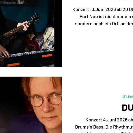
Konzert 10.Juni 2026 ab 20 U
Port Noo ist nicht nur ein
sondern auch ein Ort, an d
höllischen Spaß am 
unterschiedlichster Genre
spielt sie in einem Moment
Mitchell, im nächsten die E-G
Backing Vocals wie Aretha 
und vergreift sich an ei
O'Liv
DU
Konzert 4.Juni 2026 ab
Drums’n’Bass. Die Rhythmus