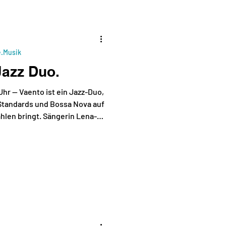
Coo, Mitch Julius
e.Musik
Jazz Duo.
Uhr — Vaento ist ein Jazz-Duo,
Standards und Bossa Nova auf
len bringt. Sängerin Lena-
zpreis 2023, Luah) begeistert
 Stimme, die berührt – ob in
e oder einem leichten Bossa
verino verbindet technische
r Tiefe und schafft eine
egleitung. Gemeinsam las