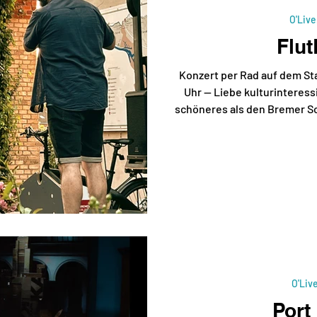
O'Live
Flut
Konzert per Rad auf dem Sta
Uhr — Liebe kulturinteress
schöneres als den Bremer S
und Musik?! Deswegen wurde
FluteRide geplant! Diese
Bremen-Stadt mit 3 Konzert
Versorgung wieder durch die 
Donnerstag, 18.Juni um 
Altmannshöhe (nähe Kuns
O'Liv
Port