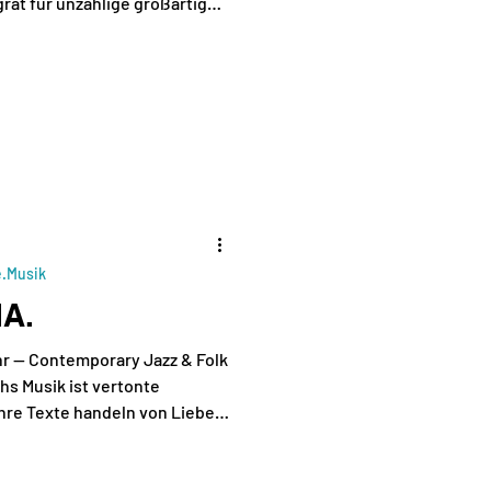
rat für unzählige großartige
 u.a. für Brian Parrish, No
Beckerhoff, Haunted by the
Groovanova. Aus dem Wunsch
r musikalischen Ideen und
n Umgang mit elektronischen
UST ist die Erweiterung der
enen
e.Musik
IA.
hr — Contemporary Jazz & Folk
s Musik ist vertonte
hre Texte handeln von Liebe
enheit und Sehnsucht, dem
ei Flaschen Bier und dem Duft