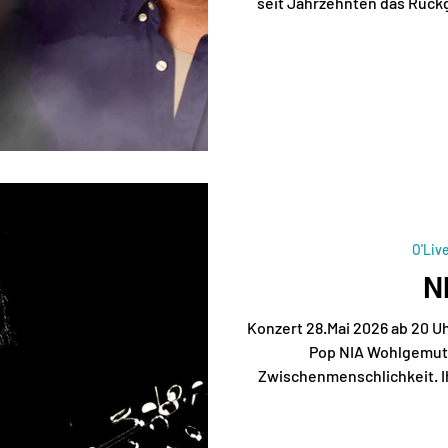
seit Jahrzehnten das Rückg
musikalische Unternehmungen
Mercy, Carolyne Mas, Uli 
Blues… Aktuell für Miss 
nach Komprimierung ihre
Essenzen und dem kreative
Elementen entstand DUST. D
eig
O'Liv
N
Konzert 28.Mai 2026 ab 20 U
Pop NIA Wohlgemuth
Zwischenmenschlichkeit. I
und Verlust, von Verbund
Teilen von Einsamkeit bei zw
von Kaffee mit Kardamom. Die Hälfte ihres Lebens steht