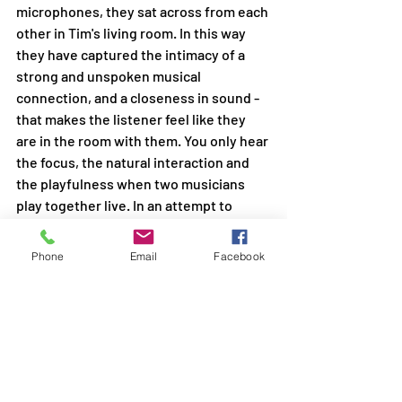
microphones, they sat across from each 
other in Tim's living room. In this way 
they have captured the intimacy of a 
strong and unspoken musical 
connection, and a closeness in sound - 
that makes the listener feel like they 
are in the room with them. You only hear 
the focus, the natural interaction and 
the playfulness when two musicians 
play together live. In an attempt to 
control his own urge to overthink 
things, Bram decided to record his 
Phone
Email
Facebook
songs not only live, but also in just a few 
takes. He thus manages to combine the 
skills of a careful songwriter with the 
spontaneity of a live performance, 
giving us a taste of the intimacy that 
exists between two musicians who love 
nothing more than to play. Written over 