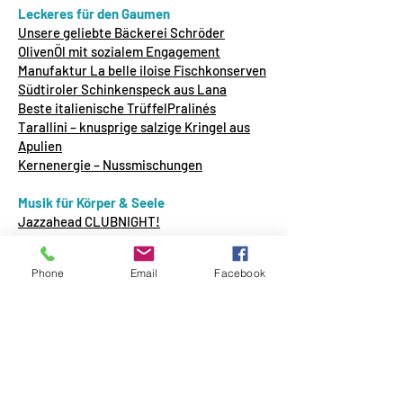
Leckeres für den Gaumen
Unsere geliebte Bäckerei Schröder
OlivenÖl mit sozialem Engagement
Manufaktur La belle iloise Fischkonserven
Südtiroler Schinkenspeck aus Lana
Beste italienische TrüffelPralinés
Tarallini – knusprige salzige Kringel aus
Apulien
Kernenergie – Nussmischungen
Musik für Körper & Seele
Jazzahead CLUBNIGHT!
Miss Groovanova
arttourist.com - Kultur im Netz
Phone
Email
Facebook
Flamenco
Algarroba – spanische Musik
Singer Songwriter – Alexander von
Rothkirch
Breminale
Filmfest Bremen