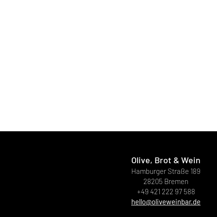
Olive, Brot & Wein
Hamburger Straße 189
28205 Bremen
+49 421 222 97 588
hello@oliveweinbar.de