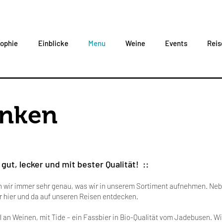
sophie
Einblicke
Menu
Weine
Events
Reis
inken
 gut, lecker und mit bester Qualität! ::
 wir immer sehr genau, was wir in unserem Sortiment aufnehmen. Neb
r hier und da auf unseren Reisen entdecken.
l an Weinen, mit Tide – ein Fassbier in Bio-Qualität vom Jadebusen. W