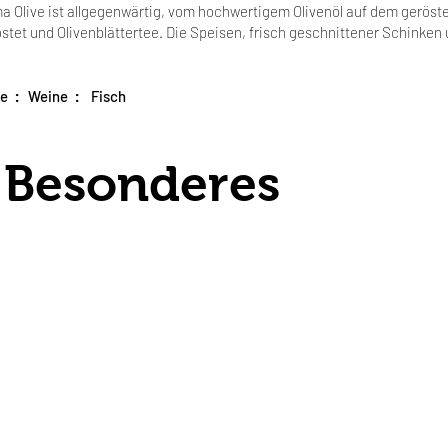
a Olive ist allgegenwärtig, vom hochwertigem Olivenöl auf dem geröste
stet und Olivenblättertee. Die Speisen, frisch geschnittener Schinken
:
:
ke
Weine
Fisch
 Besonderes