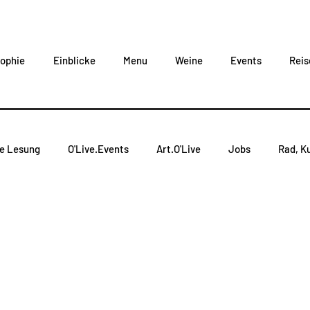
sophie
Einblicke
Menu
Weine
Events
Reis
ve Lesung
O'Live.Events
Art.O'Live
Jobs
Rad, Ku