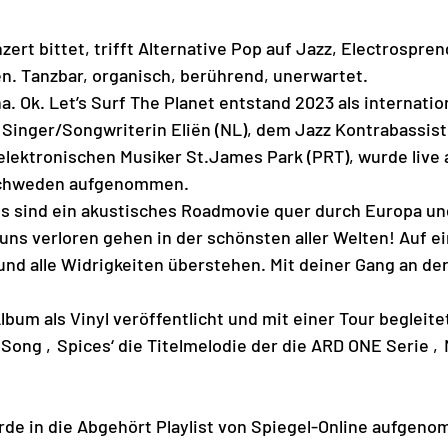
rt bittet, trifft Alternative Pop auf Jazz, Electrospren
. Tanzbar, organisch, berührend, unerwartet. 
a. Ok. Let’s Surf The Planet entstand 2023 als internatio
 Singer/Songwriterin Eliën (NL), dem Jazz Kontrabassis
lektronischen Musiker St.James Park (PRT), wurde live 
 Schweden aufgenommen. 
s sind ein akustisches Roadmovie quer durch Europa und
uns verloren gehen in der schönsten aller Welten! Auf e
und alle Widrigkeiten überstehen. Mit deiner Gang an der
bum als Vinyl veröffentlicht und mit einer Tour begleitet
r Song ‚Spices‘ die Titelmelodie der die ARD ONE Serie ‚
rde in die Abgehört Playlist von Spiegel-Online aufgen