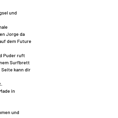
gsel und 
nale 
ten Jorge da 
auf dem Future 
 Puder ruft 
inem Surfbrett 
 Seite kann dir 
. 
Made in 
ommen und 