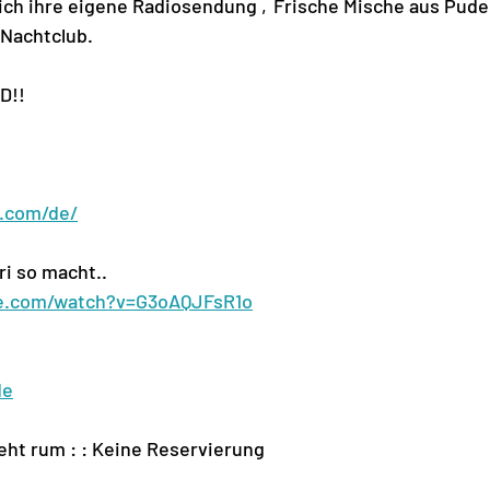
ich ihre eigene Radiosendung ‚Frische Mische aus Pude
-Nachtclub.
D!!
k.com/de/
i so macht..
be.com/watch?v=G3oAQJFsR1o
de
t geht rum : : Keine Reservierung