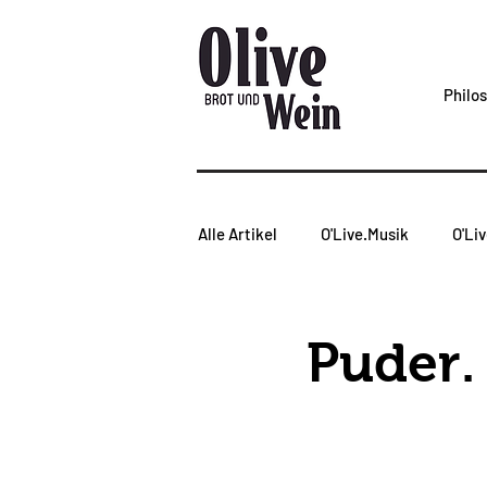
Philo
Alle Artikel
O'Live.Musik
O'Li
Weinabend
O'Live.Tasting
Puder.