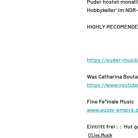
Puder hostet monatl
Hobbykeller‘ im NDR
HIGHLY RECOMENDE
https://puder-musi
Was Catharina Boutar
https://www.youtu
Fine Fe*male Music
www.pussy-empire.
Eintritt frei : :  Hu
O'Live.Musik