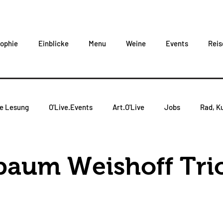
sophie
Einblicke
Menu
Weine
Events
Reis
ve Lesung
O'Live.Events
Art.O'Live
Jobs
Rad, Ku
baum Weishoff Tri