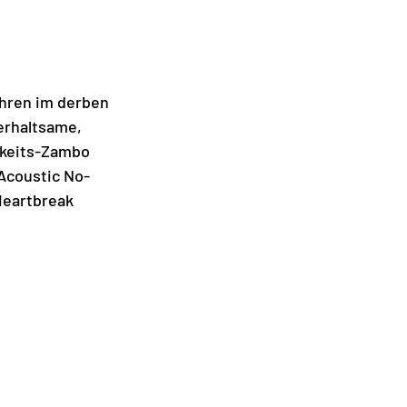
hren im derben 
erhaltsame, 
keits-Zambo 
 Acoustic No-
Heartbreak 