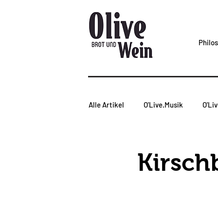
Philo
Alle Artikel
O'Live.Musik
O'Li
Weinabend
O'Live.Tasting
Kirsch