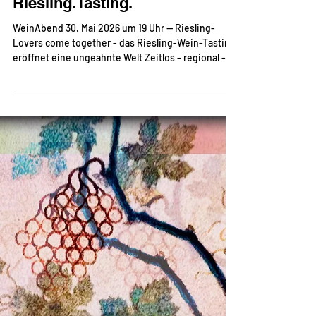
Riesling.Tasting.
WeinAbend 30. Mai 2026 um 19 Uhr — Riesling-
Lovers come together - das Riesling-Wein-Tasting
eröffnet eine ungeahnte Welt Zeitlos - regional -
modern - klassisch - eigenständig - mineralisch -
fruchtig - individuell - spannend … es gibt so viele
Attribute dieser großartigen Rebsorte Riesling.
Sechs komplett unterschiedliche und hochwertige
Exemplare verkosten wir mit Laurenz, unserem
Wein-Dude. Wir tauchen ein in diese spannende
Erlebniswelt von Jugend und Reife, gewachsen im