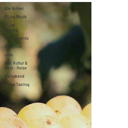
Alle Artikel
O'Live.Musik
O'Live
Lesung
O'Live.Events
Art.O'Live
Jobs
Rad, Kultur &
Wein - Reise
Weinabend
O'Live.Tasting